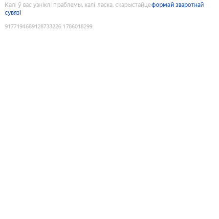
Калі ў вас узніклі праблемы, калі ласка, скарыстайце
формай зваротнай
сувязі
9177194689128733226
:
1786018299