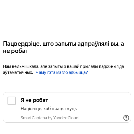
Пацвердзіце, што запыты адпраўлялі вы, а
не робат
Нам вельмі шкада, але запыты з вашай прылады падобныя да
аўтаматычных.
Чаму гэта магло адбыцца?
Я не робат
Націсніце, каб працягнуць
SmartCaptcha by Yandex Cloud