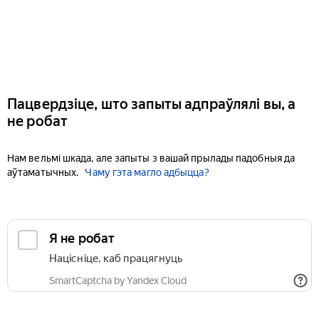
Пацвердзіце, што запыты адпраўлялі вы, а
не робат
Нам вельмі шкада, але запыты з вашай прылады падобныя да
аўтаматычных.
Чаму гэта магло адбыцца?
Я не робат
Націсніце, каб працягнуць
SmartCaptcha by Yandex Cloud