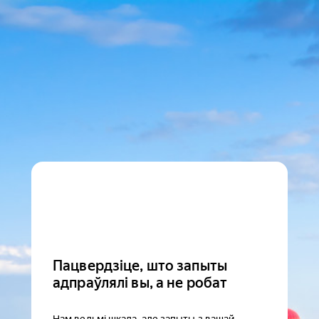
Пацвердзіце, што запыты
адпраўлялі вы, а не робат