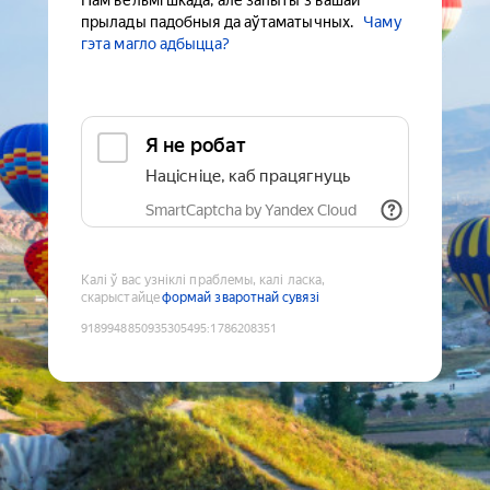
Нам вельмі шкада, але запыты з вашай
прылады падобныя да аўтаматычных.
Чаму
гэта магло адбыцца?
Я не робат
Націсніце, каб працягнуць
SmartCaptcha by Yandex Cloud
Калі ў вас узніклі праблемы, калі ласка,
скарыстайце
формай зваротнай сувязі
9189948850935305495
:
1786208351