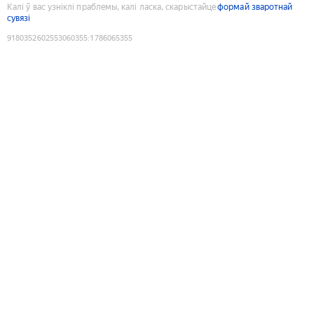
Калі ў вас узніклі праблемы, калі ласка, скарыстайце
формай зваротнай
сувязі
9180352602553060355
:
1786065355