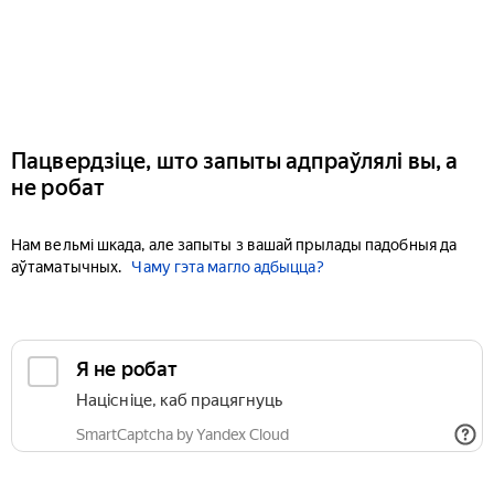
Пацвердзіце, што запыты адпраўлялі вы, а
не робат
Нам вельмі шкада, але запыты з вашай прылады падобныя да
аўтаматычных.
Чаму гэта магло адбыцца?
Я не робат
Націсніце, каб працягнуць
SmartCaptcha by Yandex Cloud