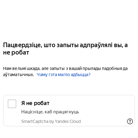
Пацвердзіце, што запыты адпраўлялі вы, а
не робат
Нам вельмі шкада, але запыты з вашай прылады падобныя да
аўтаматычных.
Чаму гэта магло адбыцца?
Я не робат
Націсніце, каб працягнуць
SmartCaptcha by Yandex Cloud