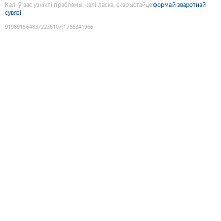
Калі ў вас узніклі праблемы, калі ласка, скарыстайце
формай зваротнай
сувязі
9198915648372236107
:
1786341966