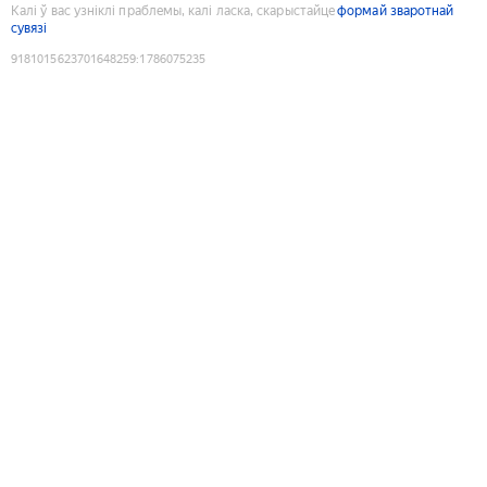
Калі ў вас узніклі праблемы, калі ласка, скарыстайце
формай зваротнай
сувязі
9181015623701648259
:
1786075235