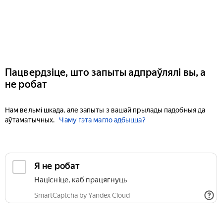
Пацвердзіце, што запыты адпраўлялі вы, а
не робат
Нам вельмі шкада, але запыты з вашай прылады падобныя да
аўтаматычных.
Чаму гэта магло адбыцца?
Я не робат
Націсніце, каб працягнуць
SmartCaptcha by Yandex Cloud