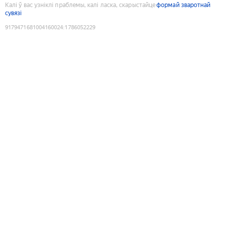
Калі ў вас узніклі праблемы, калі ласка, скарыстайце
формай зваротнай
сувязі
9179471681004160024
:
1786052229