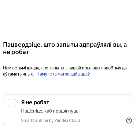
Пацвердзіце, што запыты адпраўлялі вы, а
не робат
Нам вельмі шкада, але запыты з вашай прылады падобныя да
аўтаматычных.
Чаму гэта магло адбыцца?
Я не робат
Націсніце, каб працягнуць
SmartCaptcha by Yandex Cloud