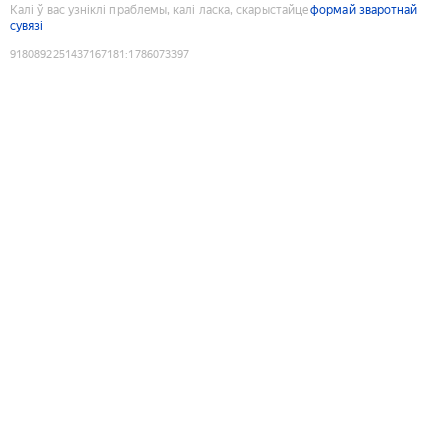
Калі ў вас узніклі праблемы, калі ласка, скарыстайце
формай зваротнай
сувязі
9180892251437167181
:
1786073397