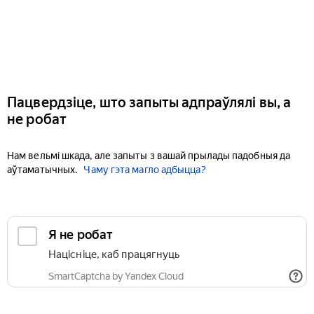
Пацвердзіце, што запыты адпраўлялі вы, а
не робат
Нам вельмі шкада, але запыты з вашай прылады падобныя да
аўтаматычных.
Чаму гэта магло адбыцца?
Я не робат
Націсніце, каб працягнуць
SmartCaptcha by Yandex Cloud