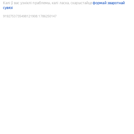
Калі ў вас узніклі праблемы, калі ласка, скарыстайце
формай зваротнай
сувязі
9192753735498121908
:
1786250147