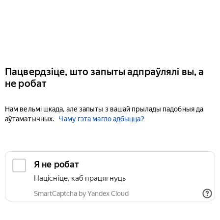
Пацвердзіце, што запыты адпраўлялі вы, а
не робат
Нам вельмі шкада, але запыты з вашай прылады падобныя да
аўтаматычных.
Чаму гэта магло адбыцца?
Я не робат
Націсніце, каб працягнуць
SmartCaptcha by Yandex Cloud