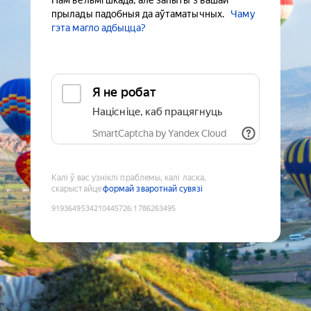
Нам вельмі шкада, але запыты з вашай
прылады падобныя да аўтаматычных.
Чаму
гэта магло адбыцца?
Я не робат
Націсніце, каб працягнуць
SmartCaptcha by Yandex Cloud
Калі ў вас узніклі праблемы, калі ласка,
скарыстайце
формай зваротнай сувязі
9193649534210445726
:
1786263495