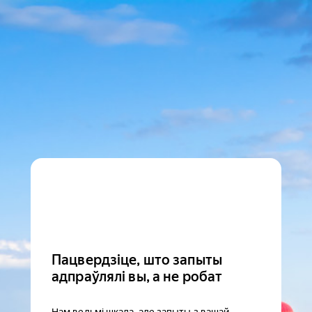
Пацвердзіце, што запыты
адпраўлялі вы, а не робат