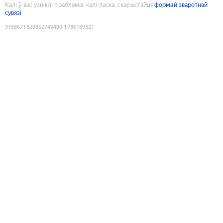
Калі ў вас узніклі праблемы, калі ласка, скарыстайце
формай зваротнай
сувязі
9188671829852749490
:
1786189321