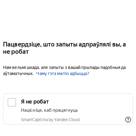
Пацвердзіце, што запыты адпраўлялі вы, а
не робат
Нам вельмі шкада, але запыты з вашай прылады падобныя да
аўтаматычных.
Чаму гэта магло адбыцца?
Я не робат
Націсніце, каб працягнуць
SmartCaptcha by Yandex Cloud