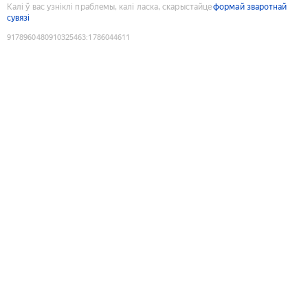
Калі ў вас узніклі праблемы, калі ласка, скарыстайце
формай зваротнай
сувязі
9178960480910325463
:
1786044611