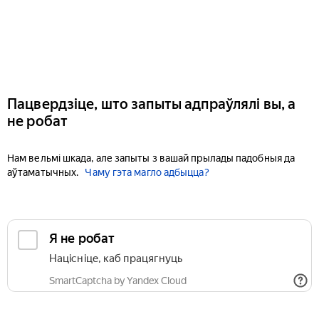
Пацвердзіце, што запыты адпраўлялі вы, а
не робат
Нам вельмі шкада, але запыты з вашай прылады падобныя да
аўтаматычных.
Чаму гэта магло адбыцца?
Я не робат
Націсніце, каб працягнуць
SmartCaptcha by Yandex Cloud