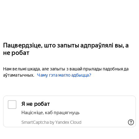
Пацвердзіце, што запыты адпраўлялі вы, а
не робат
Нам вельмі шкада, але запыты з вашай прылады падобныя да
аўтаматычных.
Чаму гэта магло адбыцца?
Я не робат
Націсніце, каб працягнуць
SmartCaptcha by Yandex Cloud