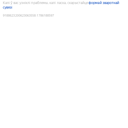
Калі ў вас узніклі праблемы, калі ласка, скарыстайце
формай зваротнай
сувязі
9188623200623063558
:
1786188597