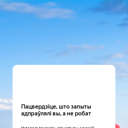
Пацвердзіце, што запыты
адпраўлялі вы, а не робат