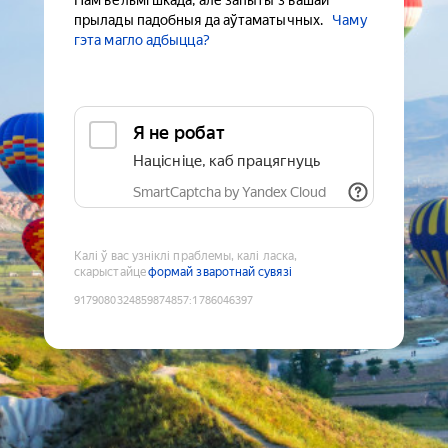
Нам вельмі шкада, але запыты з вашай
прылады падобныя да аўтаматычных.
Чаму
гэта магло адбыцца?
Я не робат
Націсніце, каб працягнуць
SmartCaptcha by Yandex Cloud
Калі ў вас узніклі праблемы, калі ласка,
скарыстайце
формай зваротнай сувязі
9179080324859874857
:
1786046397