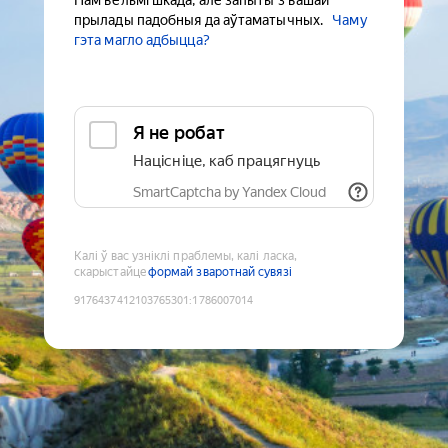
Нам вельмі шкада, але запыты з вашай
прылады падобныя да аўтаматычных.
Чаму
гэта магло адбыцца?
Я не робат
Націсніце, каб працягнуць
SmartCaptcha by Yandex Cloud
Калі ў вас узніклі праблемы, калі ласка,
скарыстайце
формай зваротнай сувязі
9176437412103765301
:
1786007014