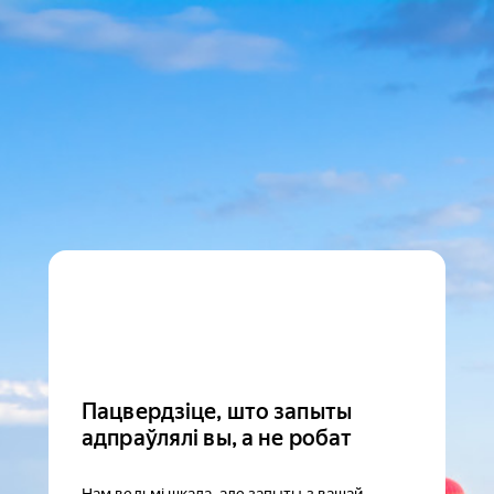
Пацвердзіце, што запыты
адпраўлялі вы, а не робат