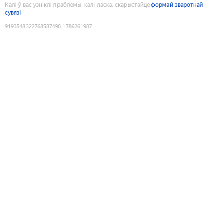
Калі ў вас узніклі праблемы, калі ласка, скарыстайце
формай зваротнай
сувязі
9193548322768587498
:
1786261987