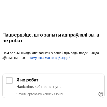
Пацвердзіце, што запыты адпраўлялі вы, а
не робат
Нам вельмі шкада, але запыты з вашай прылады падобныя да
аўтаматычных.
Чаму гэта магло адбыцца?
Я не робат
Націсніце, каб працягнуць
SmartCaptcha by Yandex Cloud