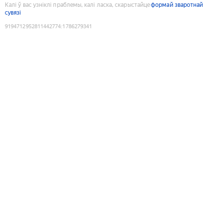
Калі ў вас узніклі праблемы, калі ласка, скарыстайце
формай зваротнай
сувязі
9194712952811442774
:
1786279341