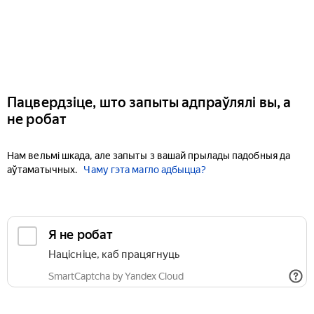
Пацвердзіце, што запыты адпраўлялі вы, а
не робат
Нам вельмі шкада, але запыты з вашай прылады падобныя да
аўтаматычных.
Чаму гэта магло адбыцца?
Я не робат
Націсніце, каб працягнуць
SmartCaptcha by Yandex Cloud