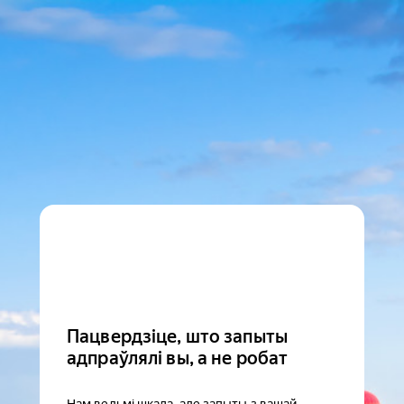
Пацвердзіце, што запыты
адпраўлялі вы, а не робат