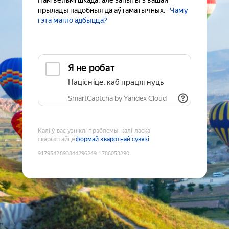
Нам вельмі шкада, але запыты з вашай
прылады падобныя да аўтаматычных.
Чаму
гэта магло адбыцца?
Я не робат
Націсніце, каб працягнуць
SmartCaptcha by Yandex Cloud
Калі ў вас узніклі праблемы, калі ласка,
скарыстайце
формай зваротнай сувязі
9179542893844296249
:
1786053290