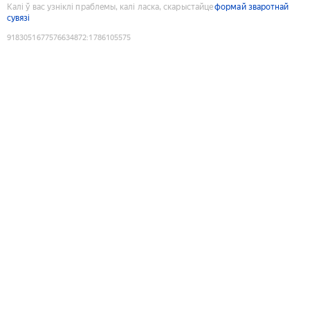
Калі ў вас узніклі праблемы, калі ласка, скарыстайце
формай зваротнай
сувязі
9183051677576634872
:
1786105575