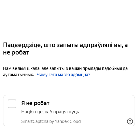
Пацвердзіце, што запыты адпраўлялі вы, а
не робат
Нам вельмі шкада, але запыты з вашай прылады падобныя да
аўтаматычных.
Чаму гэта магло адбыцца?
Я не робат
Націсніце, каб працягнуць
SmartCaptcha by Yandex Cloud