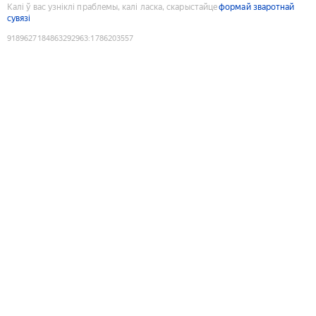
Калі ў вас узніклі праблемы, калі ласка, скарыстайце
формай зваротнай
сувязі
9189627184863292963
:
1786203557