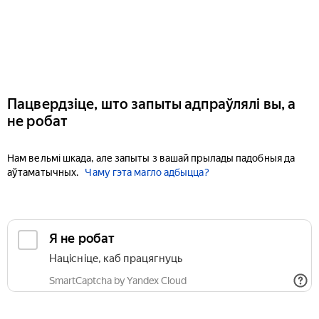
Пацвердзіце, што запыты адпраўлялі вы, а
не робат
Нам вельмі шкада, але запыты з вашай прылады падобныя да
аўтаматычных.
Чаму гэта магло адбыцца?
Я не робат
Націсніце, каб працягнуць
SmartCaptcha by Yandex Cloud