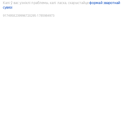
Калі ў вас узніклі праблемы, калі ласка, скарыстайце
формай зваротнай
сувязі
9174958239996720295
:
1785984973