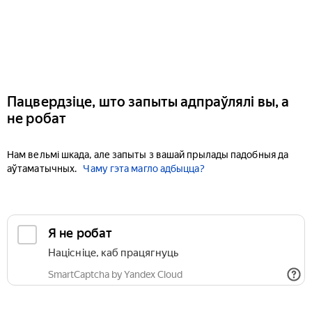
Пацвердзіце, што запыты адпраўлялі вы, а
не робат
Нам вельмі шкада, але запыты з вашай прылады падобныя да
аўтаматычных.
Чаму гэта магло адбыцца?
Я не робат
Націсніце, каб працягнуць
SmartCaptcha by Yandex Cloud