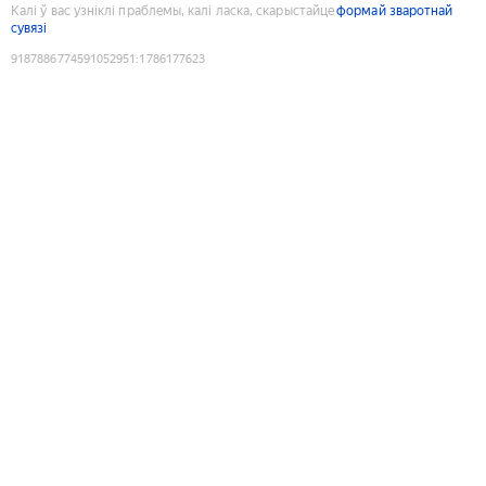
Калі ў вас узніклі праблемы, калі ласка, скарыстайце
формай зваротнай
сувязі
9187886774591052951
:
1786177623