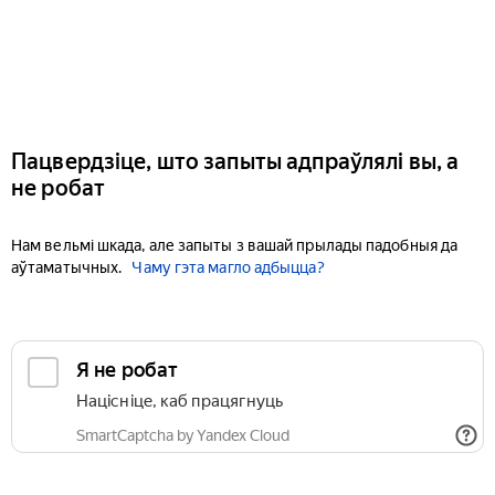
Пацвердзіце, што запыты адпраўлялі вы, а
не робат
Нам вельмі шкада, але запыты з вашай прылады падобныя да
аўтаматычных.
Чаму гэта магло адбыцца?
Я не робат
Націсніце, каб працягнуць
SmartCaptcha by Yandex Cloud