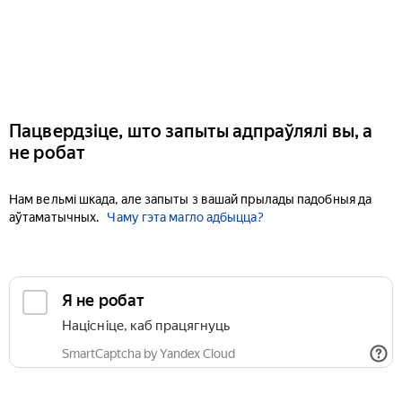
Пацвердзіце, што запыты адпраўлялі вы, а
не робат
Нам вельмі шкада, але запыты з вашай прылады падобныя да
аўтаматычных.
Чаму гэта магло адбыцца?
Я не робат
Націсніце, каб працягнуць
SmartCaptcha by Yandex Cloud