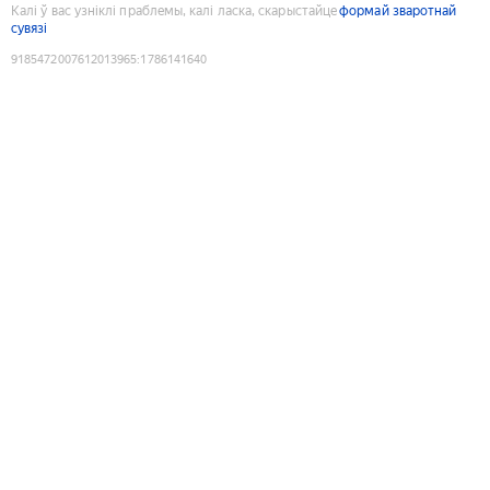
Калі ў вас узніклі праблемы, калі ласка, скарыстайце
формай зваротнай
сувязі
9185472007612013965
:
1786141640