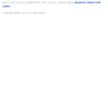
Калі ў вас узніклі праблемы, калі ласка, скарыстайце
формай зваротнай
сувязі
9186488759851181777
:
1786156791