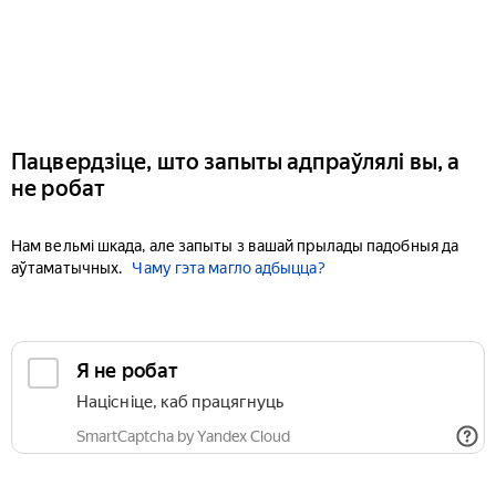
Пацвердзіце, што запыты адпраўлялі вы, а
не робат
Нам вельмі шкада, але запыты з вашай прылады падобныя да
аўтаматычных.
Чаму гэта магло адбыцца?
Я не робат
Націсніце, каб працягнуць
SmartCaptcha by Yandex Cloud