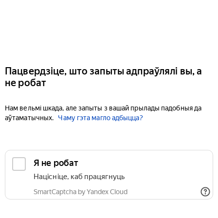
Пацвердзіце, што запыты адпраўлялі вы, а
не робат
Нам вельмі шкада, але запыты з вашай прылады падобныя да
аўтаматычных.
Чаму гэта магло адбыцца?
Я не робат
Націсніце, каб працягнуць
SmartCaptcha by Yandex Cloud