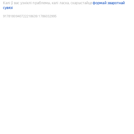
Калі ў вас узніклі праблемы, калі ласка, скарыстайце
формай зваротнай
сувязі
9178180940722218639
:
1786032995