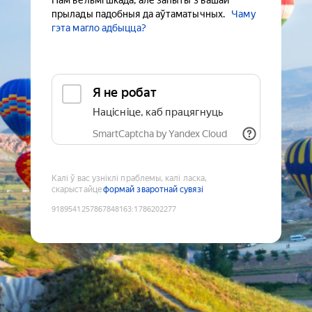
Нам вельмі шкада, але запыты з вашай
прылады падобныя да аўтаматычных.
Чаму
гэта магло адбыцца?
Я не робат
Націсніце, каб працягнуць
SmartCaptcha by Yandex Cloud
Калі ў вас узніклі праблемы, калі ласка,
скарыстайце
формай зваротнай сувязі
9189541257867848163
:
1786202277