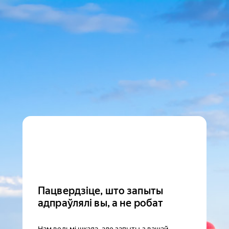
Пацвердзіце, што запыты
адпраўлялі вы, а не робат