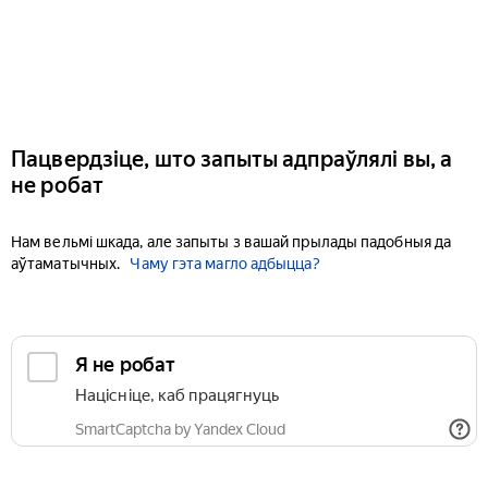
Пацвердзіце, што запыты адпраўлялі вы, а
не робат
Нам вельмі шкада, але запыты з вашай прылады падобныя да
аўтаматычных.
Чаму гэта магло адбыцца?
Я не робат
Націсніце, каб працягнуць
SmartCaptcha by Yandex Cloud