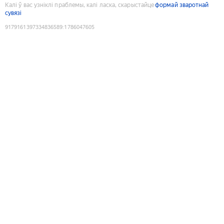
Калі ў вас узніклі праблемы, калі ласка, скарыстайце
формай зваротнай
сувязі
9179161397334836589
:
1786047605