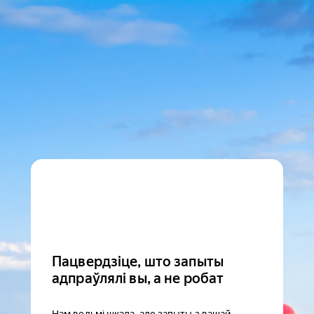
Пацвердзіце, што запыты
адпраўлялі вы, а не робат