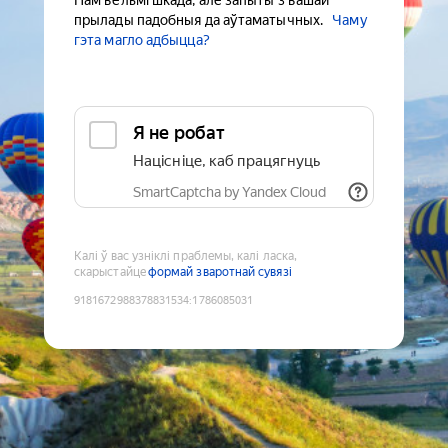
Нам вельмі шкада, але запыты з вашай
прылады падобныя да аўтаматычных.
Чаму
гэта магло адбыцца?
Я не робат
Націсніце, каб працягнуць
SmartCaptcha by Yandex Cloud
Калі ў вас узніклі праблемы, калі ласка,
скарыстайце
формай зваротнай сувязі
9181672988378831534
:
1786085031