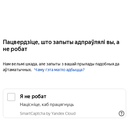
Пацвердзіце, што запыты адпраўлялі вы, а
не робат
Нам вельмі шкада, але запыты з вашай прылады падобныя да
аўтаматычных.
Чаму гэта магло адбыцца?
Я не робат
Націсніце, каб працягнуць
SmartCaptcha by Yandex Cloud