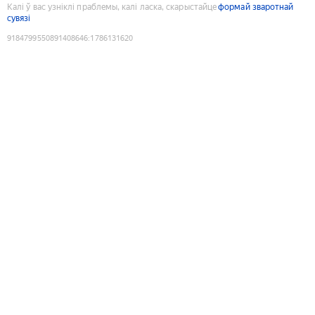
Калі ў вас узніклі праблемы, калі ласка, скарыстайце
формай зваротнай
сувязі
9184799550891408646
:
1786131620