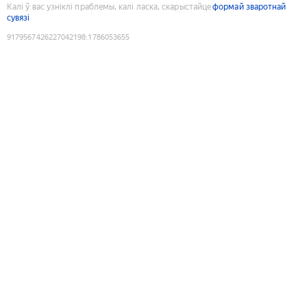
Калі ў вас узніклі праблемы, калі ласка, скарыстайце
формай зваротнай
сувязі
9179567426227042198
:
1786053655