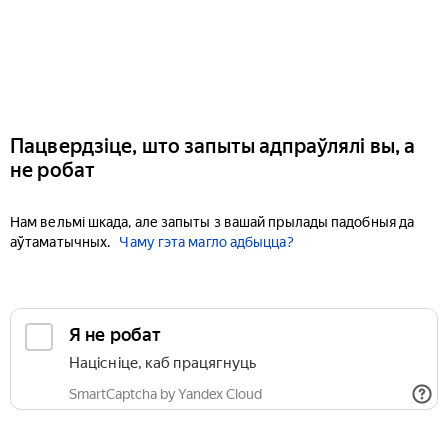
Пацвердзіце, што запыты адпраўлялі вы, а
не робат
Нам вельмі шкада, але запыты з вашай прылады падобныя да
аўтаматычных.
Чаму гэта магло адбыцца?
Я не робат
Націсніце, каб працягнуць
SmartCaptcha by Yandex Cloud