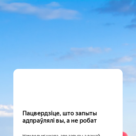
Пацвердзіце, што запыты
адпраўлялі вы, а не робат