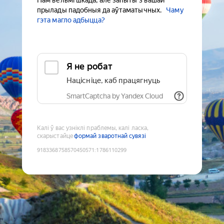
Нам вельмі шкада, але запыты з вашай
прылады падобныя да аўтаматычных.
Чаму
гэта магло адбыцца?
Я не робат
Націсніце, каб працягнуць
SmartCaptcha by Yandex Cloud
Калі ў вас узніклі праблемы, калі ласка,
скарыстайце
формай зваротнай сувязі
9183368758570450571
:
1786110299