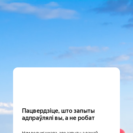
Пацвердзіце, што запыты
адпраўлялі вы, а не робат