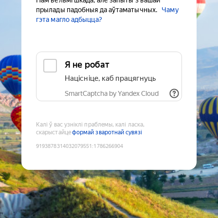
Нам вельмі шкада, але запыты з вашай
прылады падобныя да аўтаматычных.
Чаму
гэта магло адбыцца?
Я не робат
Націсніце, каб працягнуць
SmartCaptcha by Yandex Cloud
Калі ў вас узніклі праблемы, калі ласка,
скарыстайце
формай зваротнай сувязі
9193878314032079551
:
1786266904