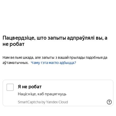
Пацвердзіце, што запыты адпраўлялі вы, а
не робат
Нам вельмі шкада, але запыты з вашай прылады падобныя да
аўтаматычных.
Чаму гэта магло адбыцца?
Я не робат
Націсніце, каб працягнуць
SmartCaptcha by Yandex Cloud