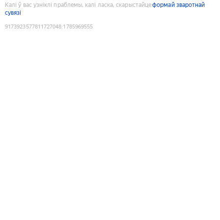
Калі ў вас узніклі праблемы, калі ласка, скарыстайце
формай зваротнай
сувязі
9173923577811727048
:
1785969555