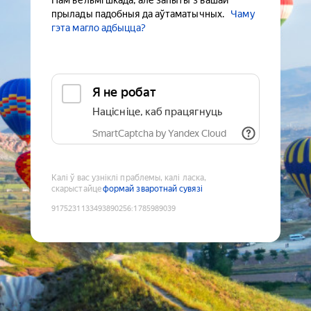
Нам вельмі шкада, але запыты з вашай
прылады падобныя да аўтаматычных.
Чаму
гэта магло адбыцца?
Я не робат
Націсніце, каб працягнуць
SmartCaptcha by Yandex Cloud
Калі ў вас узніклі праблемы, калі ласка,
скарыстайце
формай зваротнай сувязі
9175231133493890256
:
1785989039