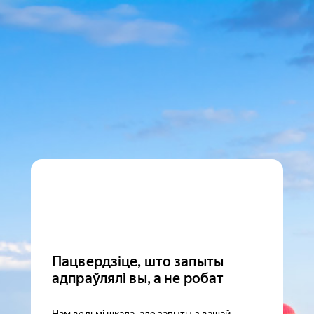
Пацвердзіце, што запыты
адпраўлялі вы, а не робат