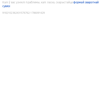
Калі ў вас узніклі праблемы, калі ласка, скарыстайце
формай зваротнай
сувязі
9182102362431576762
:
1786091429