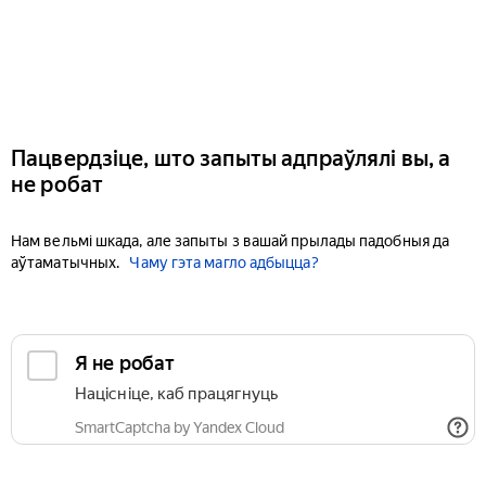
Пацвердзіце, што запыты адпраўлялі вы, а
не робат
Нам вельмі шкада, але запыты з вашай прылады падобныя да
аўтаматычных.
Чаму гэта магло адбыцца?
Я не робат
Націсніце, каб працягнуць
SmartCaptcha by Yandex Cloud