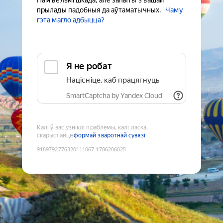
Нам вельмі шкада, але запыты з вашай
прылады падобныя да аўтаматычных.
Чаму
гэта магло адбыцца?
Я не робат
Націсніце, каб працягнуць
SmartCaptcha by Yandex Cloud
Калі ў вас узніклі праблемы, калі ласка,
скарыстайце
формай зваротнай сувязі
9189792776320111067
:
1786206025