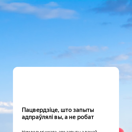
Пацвердзіце, што запыты
адпраўлялі вы, а не робат