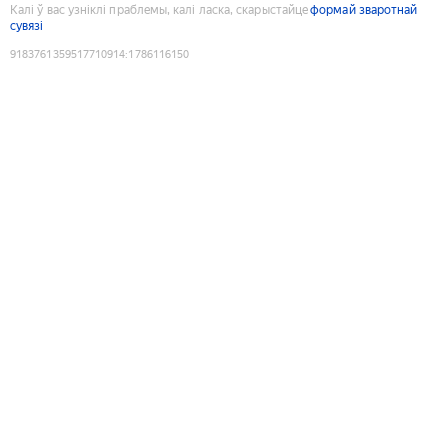
Калі ў вас узніклі праблемы, калі ласка, скарыстайце
формай зваротнай
сувязі
9183761359517710914
:
1786116150