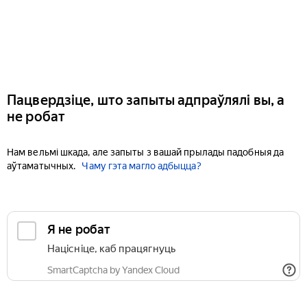
Пацвердзіце, што запыты адпраўлялі вы, а
не робат
Нам вельмі шкада, але запыты з вашай прылады падобныя да
аўтаматычных.
Чаму гэта магло адбыцца?
Я не робат
Націсніце, каб працягнуць
SmartCaptcha by Yandex Cloud