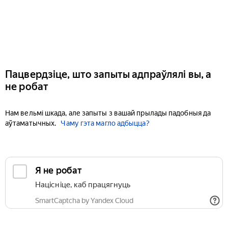
Пацвердзіце, што запыты адпраўлялі вы, а
не робат
Нам вельмі шкада, але запыты з вашай прылады падобныя да
аўтаматычных.
Чаму гэта магло адбыцца?
Я не робат
Націсніце, каб працягнуць
SmartCaptcha by Yandex Cloud