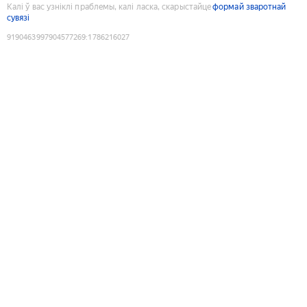
Калі ў вас узніклі праблемы, калі ласка, скарыстайце
формай зваротнай
сувязі
9190463997904577269
:
1786216027