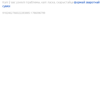
Калі ў вас узніклі праблемы, калі ласка, скарыстайце
формай зваротнай
сувязі
9182462766022283885
:
1786096799