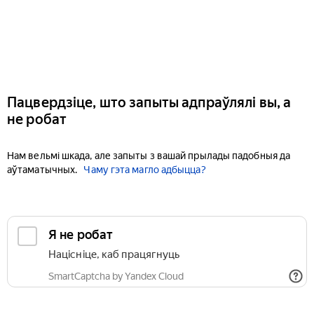
Пацвердзіце, што запыты адпраўлялі вы, а
не робат
Нам вельмі шкада, але запыты з вашай прылады падобныя да
аўтаматычных.
Чаму гэта магло адбыцца?
Я не робат
Націсніце, каб працягнуць
SmartCaptcha by Yandex Cloud