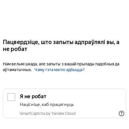
Пацвердзіце, што запыты адпраўлялі вы, а
не робат
Нам вельмі шкада, але запыты з вашай прылады падобныя да
аўтаматычных.
Чаму гэта магло адбыцца?
Я не робат
Націсніце, каб працягнуць
SmartCaptcha by Yandex Cloud