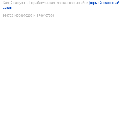
Калі ў вас узніклі праблемы, калі ласка, скарыстайце
формай зваротнай
сувязі
9187231450897626514
:
1786167858