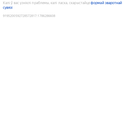
Калі ў вас узніклі праблемы, калі ласка, скарыстайце
формай зваротнай
сувязі
9195200592728572817
:
1786286608