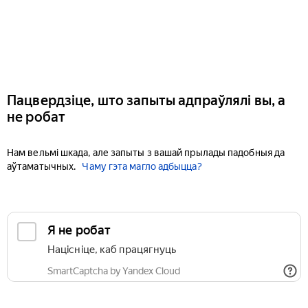
Пацвердзіце, што запыты адпраўлялі вы, а
не робат
Нам вельмі шкада, але запыты з вашай прылады падобныя да
аўтаматычных.
Чаму гэта магло адбыцца?
Я не робат
Націсніце, каб працягнуць
SmartCaptcha by Yandex Cloud