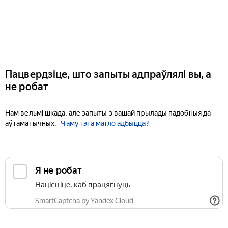
Пацвердзіце, што запыты адпраўлялі вы, а
не робат
Нам вельмі шкада, але запыты з вашай прылады падобныя да
аўтаматычных.
Чаму гэта магло адбыцца?
Я не робат
Націсніце, каб працягнуць
SmartCaptcha by Yandex Cloud