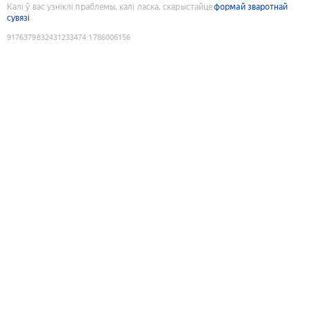
Калі ў вас узніклі праблемы, калі ласка, скарыстайце
формай зваротнай
сувязі
9176379832431233474
:
1786006156