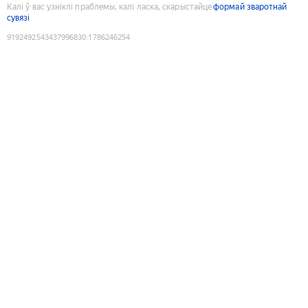
Калі ў вас узніклі праблемы, калі ласка, скарыстайце
формай зваротнай
сувязі
9192492543437996830
:
1786246254