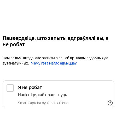
Пацвердзіце, што запыты адпраўлялі вы, а
не робат
Нам вельмі шкада, але запыты з вашай прылады падобныя да
аўтаматычных.
Чаму гэта магло адбыцца?
Я не робат
Націсніце, каб працягнуць
SmartCaptcha by Yandex Cloud