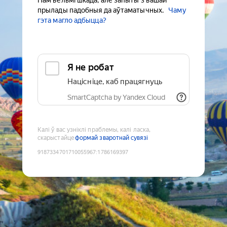
Нам вельмі шкада, але запыты з вашай
прылады падобныя да аўтаматычных.
Чаму
гэта магло адбыцца?
Я не робат
Націсніце, каб працягнуць
SmartCaptcha by Yandex Cloud
Калі ў вас узніклі праблемы, калі ласка,
скарыстайце
формай зваротнай сувязі
9187334701710055967
:
1786169397