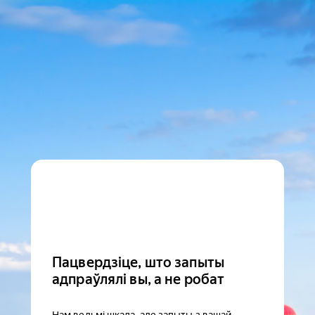
Пацвердзіце, што запыты
адпраўлялі вы, а не робат