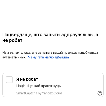
Пацвердзіце, што запыты адпраўлялі вы, а
не робат
Нам вельмі шкада, але запыты з вашай прылады падобныя да
аўтаматычных.
Чаму гэта магло адбыцца?
Я не робат
Націсніце, каб працягнуць
SmartCaptcha by Yandex Cloud