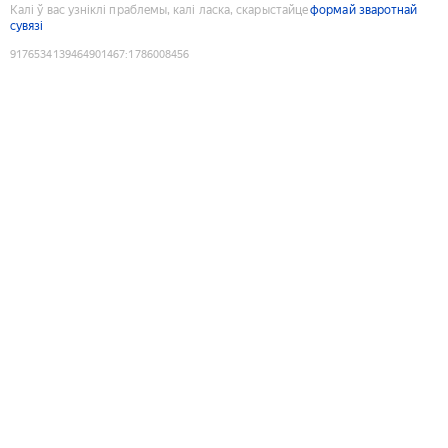
Калі ў вас узніклі праблемы, калі ласка, скарыстайце
формай зваротнай
сувязі
9176534139464901467
:
1786008456