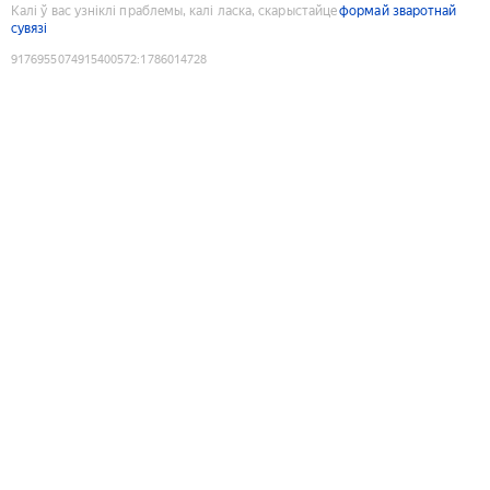
Калі ў вас узніклі праблемы, калі ласка, скарыстайце
формай зваротнай
сувязі
9176955074915400572
:
1786014728