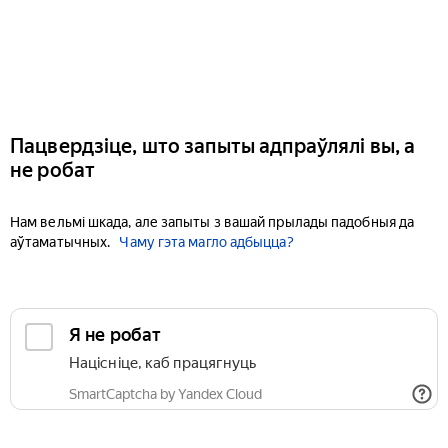
Пацвердзіце, што запыты адпраўлялі вы, а
не робат
Нам вельмі шкада, але запыты з вашай прылады падобныя да
аўтаматычных.
Чаму гэта магло адбыцца?
Я не робат
Націсніце, каб працягнуць
SmartCaptcha by Yandex Cloud