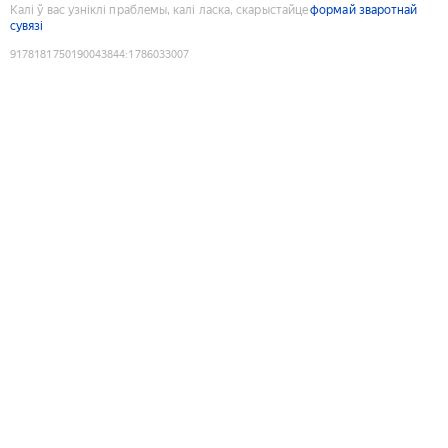
Калі ў вас узніклі праблемы, калі ласка, скарыстайце
формай зваротнай
сувязі
9178181750190043844
:
1786033007