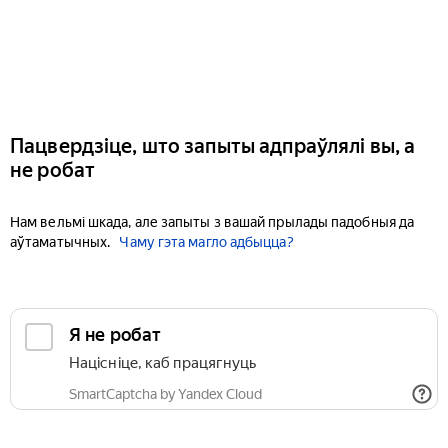
Пацвердзіце, што запыты адпраўлялі вы, а
не робат
Нам вельмі шкада, але запыты з вашай прылады падобныя да
аўтаматычных.
Чаму гэта магло адбыцца?
Я не робат
Націсніце, каб працягнуць
SmartCaptcha by Yandex Cloud