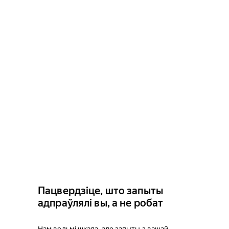
Пацвердзіце, што запыты
адпраўлялі вы, а не робат