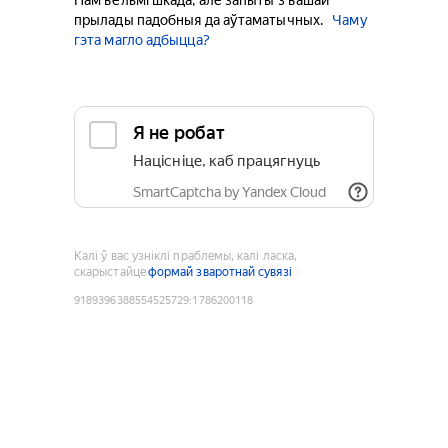
Нам вельмі шкада, але запыты з вашай
прылады падобныя да аўтаматычных.
Чаму
гэта магло адбыцца?
Я не робат
Націсніце, каб працягнуць
SmartCaptcha by Yandex Cloud
Калі ў вас узніклі праблемы, калі ласка,
скарыстайце
формай зваротнай сувязі
9189396388554525729
:
1786200118