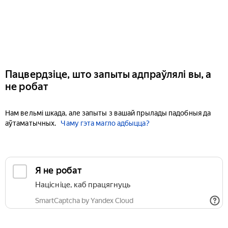
Пацвердзіце, што запыты адпраўлялі вы, а
не робат
Нам вельмі шкада, але запыты з вашай прылады падобныя да
аўтаматычных.
Чаму гэта магло адбыцца?
Я не робат
Націсніце, каб працягнуць
SmartCaptcha by Yandex Cloud