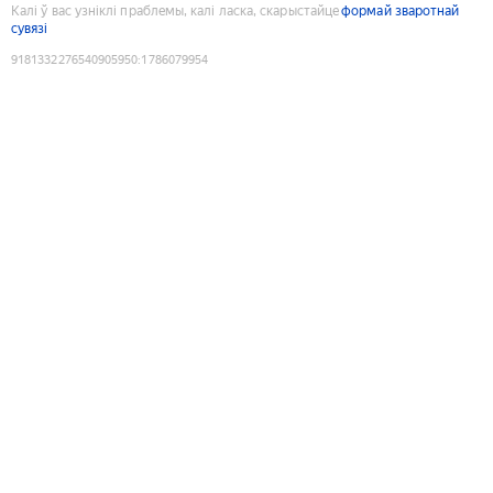
Калі ў вас узніклі праблемы, калі ласка, скарыстайце
формай зваротнай
сувязі
9181332276540905950
:
1786079954