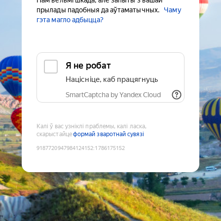
Нам вельмі шкада, але запыты з вашай
прылады падобныя да аўтаматычных.
Чаму
гэта магло адбыцца?
Я не робат
Націсніце, каб працягнуць
SmartCaptcha by Yandex Cloud
Калі ў вас узніклі праблемы, калі ласка,
скарыстайце
формай зваротнай сувязі
9187720947984124152
:
1786175152