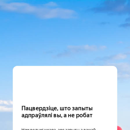
Пацвердзіце, што запыты
адпраўлялі вы, а не робат